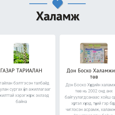
Халамж
ГАЗАР ТАРИАЛАН
Дон Боско Халамж
төв
гайлан бэлтгэсэн талбайд
Дон Боско Хүүхдийн халам
улан сургах үйл ажиллагааг
төв нь 2002 онд анх
илттай хэрэгжүүлж эхлээд
байгуулагдсанаас хойш о
байна
хүртэл хүүхэд, түүний гэр бүл
чиглэсэн асрамж, халам