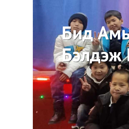
Бид Ам
Бэлдэж 