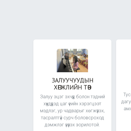
ЗАЛУУЧУУДЫН
ХӨГЖЛИЙН ТӨВ
Тус
Залуу эцэг эхчүүд болон тэдний
дагу
хүүхдүүдэд цаг үеийн хэрэгцээт
амж
мэдлэг, ур чадварыг хөгжүүлэх,
тасралтгүй сурч боловсроход
дэмжлэг үзүүлэх зорилотой.