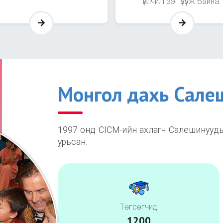
үйлчилгээг үзүүлж байна.
Монгол дахь Сале
1997 онд CICM-ийн ахлагч Салешинуудыг 
урьсан.
Төгсөгчид
1200