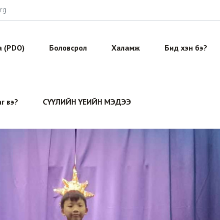
rg
ба (PDO)
Боловсрол
Халамж
Бид хэн бэ?
г вэ?
СҮҮЛИЙН ҮЕИЙН МЭДЭЭ