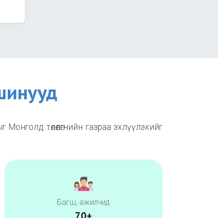
шинууд
Монголд төлөөлөгчийн газраа эхлүүлэхийг
Багш, ажилчид​
70+