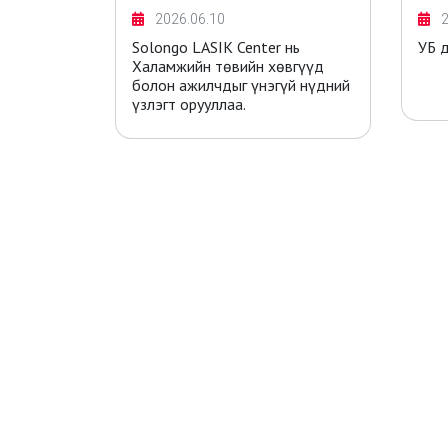
2026.06.10
2
ь
Solongo LASIK Center нь
УБ 
үүхдүүдэд
Халамжийн төвийн хөвгүүд
болон ажилчдыг үнэгүй нүдний
үзлэгт орууллаа.