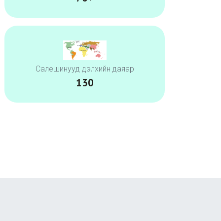
Салешинууд дэлхийн даяар
130