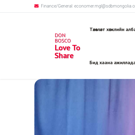
Finance/General: economer.mgl@sdbmongolia.o
Төлөвлөлт хөгжлийн ал
DON
BOSCO
Love To
Share
Бид хаана ажиллада