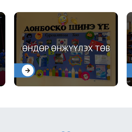
ӨНДӨР ӨНЖҮҮЛЭХ ТӨВ
ДЭЛГЭРЭНГҮЙ