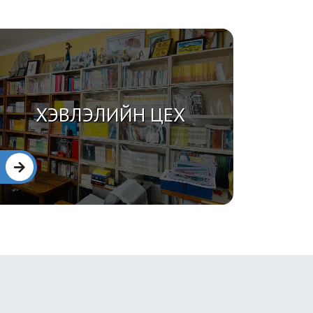
"ДОН
ХЭВЛЭЛИЙН ЦЕХ
ТЕХН
ДЭЛГЭРЭНГҮЙ
ДЭЛГЭРЭНГ