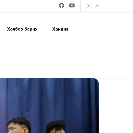
English
Холбоо барих
Хандив