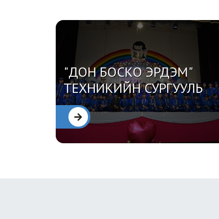
"ДОН БОСКО ЭРДЭМ"
Х
ТЕХНИКИЙН СУРГУУЛЬ
ДЭЛГЭРЭНГҮЙ