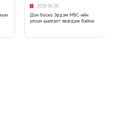
2026.06.05
2026.0
агын
Дон Боско Эрдэм МБС-ийн
Дон боск
улсын шалгалт явагдаж байна
"ХҮЧИРХЭ
суралцаг
ажиллага