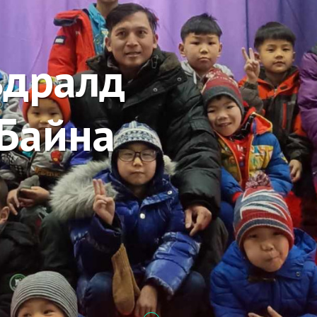
ьдралд
Байна